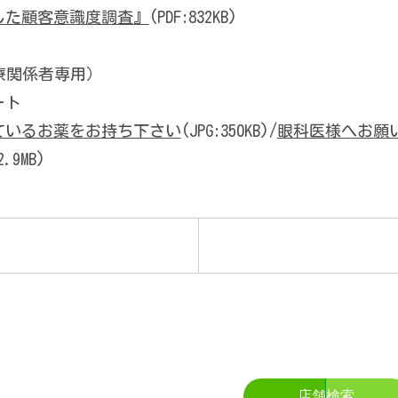
した顧客意識度調査』
(PDF:832KB)
療関係者専用）
ート
ているお薬をお持ち下さい
(JPG:350KB)/
眼科医様へお願
2.9MB)
店舗検索