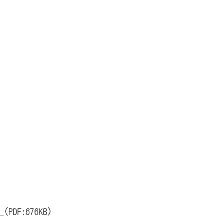
』
(PDF:676KB)